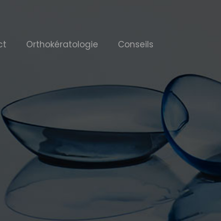
ct
Orthokératologie
Conseils